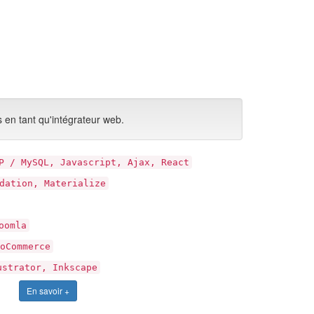
b
 en tant qu'intégrateur web.
P / MySQL, Javascript, Ajax, React
dation, Materialize
oomla
oCommerce
ustrator, Inkscape
En savoir +