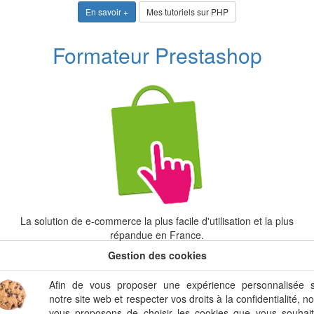
En savoir +
Mes tutoriels sur PHP
Formateur Prestashop
La solution de e-commerce la plus facile d'utilisation et la plus
répandue en France.
Gestion des cookies
En savoir +
Afin de vous proposer une expérience personnalisée 
Informations
C
notre site web et respecter vos droits à la confidentialité, n
vous proposons de choisir les cookies que vous souhai