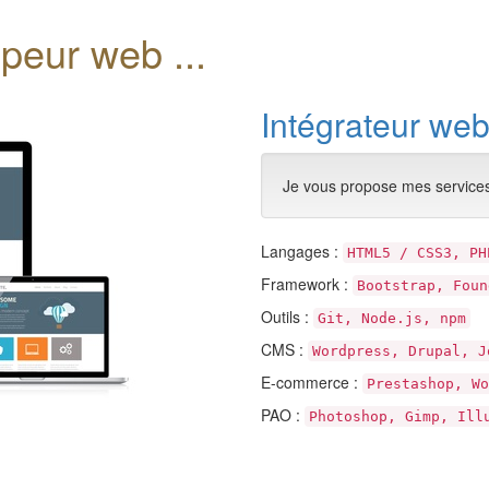
ppeur web ...
Intégrateur we
Je vous propose mes services
Langages :
HTML5 / CSS3, PH
Framework :
Bootstrap, Foun
Outils :
Git, Node.js, npm
CMS :
Wordpress, Drupal, J
E-commerce :
Prestashop, Wo
PAO :
Photoshop, Gimp, Ill